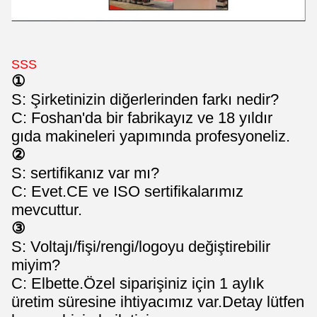
SSS
①
S: Şirketinizin diğerlerinden farkı nedir?
C: Foshan'da bir fabrikayız ve 18 yıldır
gıda makineleri yapımında profesyoneliz.
②
S: sertifikanız var mı?
C: Evet.CE ve ISO sertifikalarımız
mevcuttur.
③
S: Voltajı/fişi/rengi/logoyu değiştirebilir
miyim?
C: Elbette.Özel siparişiniz için 1 aylık
üretim süresine ihtiyacımız var.Detay lütfen