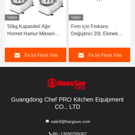
Video
Video
50kg Kapasiteli Ağır
Fırın için Frekans
Hizmet Hamur Mikseri
Değiştirici 20L Ekmek
Zamanlayıcılı Güçlü Güç
Hamur Karıştırma
Endüstriyel Spiral Mikser
Makinesi Hamur Yoğurma
En İyi Fiyatı Alın
En İyi Fiyatı Alın
Ekipmanları
Guangdong Chef PRO Kitchen Equipment
CO., LTD
sale3@hargsun.com
86--13690769367