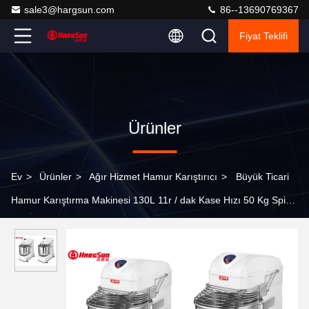
sale3@hargsun.com
86--13690769367
Fiyat Teklifi
Ürünler
Ev
>
Ürünler
>
Ağır Hizmet Hamur Karıştırıcı
>
Büyük Ticari
Hamur Karıştırma Makinesi 130L 11r / dak Kase Hızı 50 Kg Spiral
Karıştırıcı