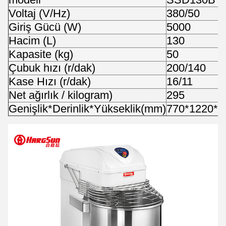
Voltaj (V/Hz)
380/50
Giriş Gücü (W)
5000
Hacim (L)
130
Kapasite (kg)
50
Çubuk hızı (r/dak)
200/140
Kase Hızı (r/dak)
16/11
Net ağırlık / kilogram)
295
Genişlik*Derinlik*Yükseklik(mm)
770*1220*1