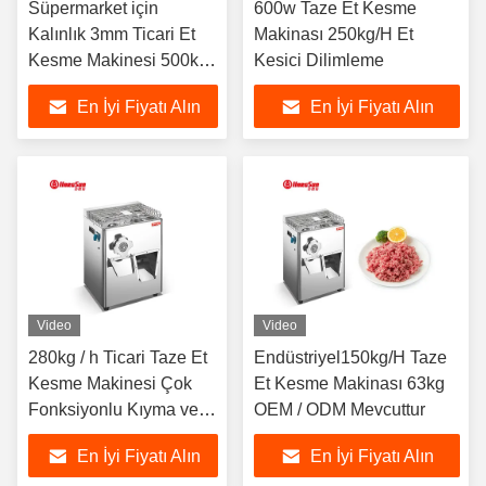
Süpermarket için
600w Taze Et Kesme
Kalınlık 3mm Ticari Et
Makinası 250kg/H Et
Kesme Makinesi 500kg /
Kesici Dilimleme
H
En İyi Fiyatı Alın
En İyi Fiyatı Alın
Video
Video
280kg / h Ticari Taze Et
Endüstriyel150kg/H Taze
Kesme Makinesi Çok
Et Kesme Makinası 63kg
Fonksiyonlu Kıyma ve
OEM / ODM Mevcuttur
Dilimleme Makinesi
En İyi Fiyatı Alın
En İyi Fiyatı Alın