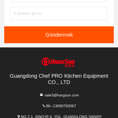
Göndermek
Guangdong Chef PRO Kitchen Equipment
CO., LTD
sale3@hargsun.com
86--13690769367
NO.7-1, XINGYE 6. YOL, GUANGLONG SANAYİ