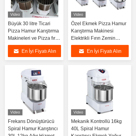
Video
Video
Büyük 30 litre Ticari
Özel Ekmek Pizza Hamur
Pizza Hamur Karıştırma
Karıştırma Makinesi
Makineleri ve Pizza fırını
Elektrikli Fırın Zemin
için hamur yoğurma
Planet Standı
En İyi Fiyatı Alın
En İyi Fiyatı Alın
makineleri
Video
Video
Frekans Dönüştürücü
Mekanik Kontrollü 16kg
Spiral Hamur Karıştırıcı
40L Spiral Hamur
30L 12kg Ağır Hizmet
Karıştırıcı Ekmek Yoğurma