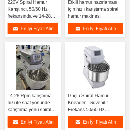
220V Spiral Hamur
Etkili hamur hazırlaması
Karıştırıcı, 50/60 Hz
için hızlı karıştırma spiral
frekansında ve 14-28
hamur makinesi
Rpm hızında verimli
En İyi Fiyatı Alın
En İyi Fiyatı Alın
karıştırma için
14-28 Rpm karıştırma
Güçlü Spiral Hamur
hızı ile saat yönünde
Kneader - Güvenilir
karıştırma yönü spiral
Frekans 50/60 Hz
hamur karıştırıcı
İşlevselliği
En İyi Fiyatı Alın
En İyi Fiyatı Alın