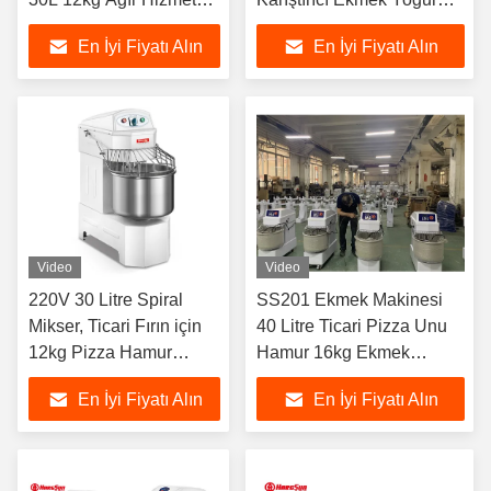
Pizza Hamur Karıştırıcı
Makinesi
En İyi Fiyatı Alın
En İyi Fiyatı Alın
Video
Video
220V 30 Litre Spiral
SS201 Ekmek Makinesi
Mikser, Ticari Fırın için
40 Litre Ticari Pizza Unu
12kg Pizza Hamur
Hamur 16kg Ekmek
Yoğurma Makinesi
Spiralli Mikser
En İyi Fiyatı Alın
En İyi Fiyatı Alın