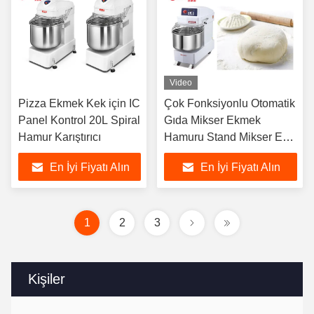
Video
Pizza Ekmek Kek için IC
Çok Fonksiyonlu Otomatik
Panel Kontrol 20L Spiral
Gıda Mikser Ekmek
Hamur Karıştırıcı
Hamuru Stand Mikser Ev
Aletleri
En İyi Fiyatı Alın
En İyi Fiyatı Alın
1
2
3
Kişiler