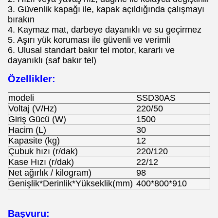
3. Güvenlik kapağı ile, kapak açıldığında çalışmayı
bırakın
4. Kaymaz mat, darbeye dayanıklı ve su geçirmez
5. Aşırı yük koruması ile güvenli ve verimli
6. Ulusal standart bakır tel motor, kararlı ve
dayanıklı (saf bakır tel)
Özellikler:
modeli
SSD30AS
Voltaj (V/Hz)
220/50
Giriş Gücü (W)
1500
Hacim (L)
30
Kapasite (kg)
12
Çubuk hızı (r/dak)
220/120
Kase Hızı (r/dak)
22/12
Net ağırlık / kilogram)
98
Genişlik*Derinlik*Yükseklik(mm)
400*800*910
Başvuru: