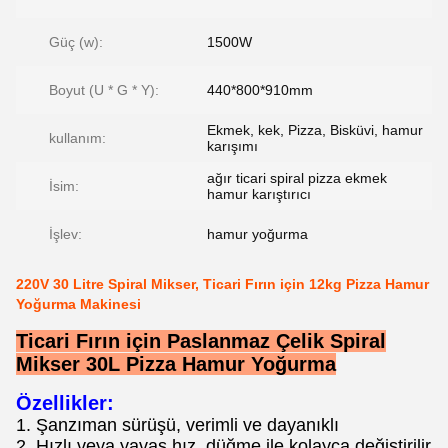
Güç (w):
1500W
Boyut (U * G * Y):
440*800*910mm
Ekmek, kek, Pizza, Bisküvi, hamur
kullanım:
karışımı
ağır ticari spiral pizza ekmek
İsim:
hamur karıştırıcı
İşlev:
hamur yoğurma
220V 30 Litre Spiral Mikser, Ticari Fırın için 12kg Pizza Hamur
Yoğurma Makinesi
Ticari Fırın için Paslanmaz Çelik Spiral
Mikser 30L Pizza Hamur Yoğurma
Özellikler:
1. Şanzıman sürüşü, verimli ve dayanıklı
2. Hızlı veya yavaş hız, düğme ile kolayca değiştirilir