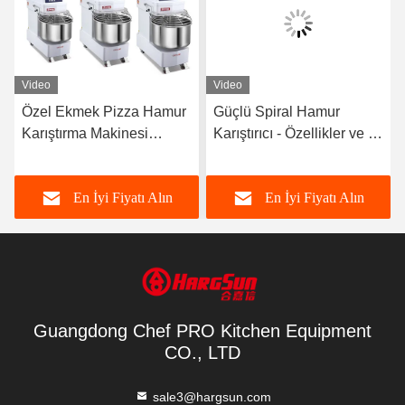
Video
Video
Özel Ekmek Pizza Hamur
Güçlü Spiral Hamur
Karıştırma Makinesi
Karıştırıcı - Özellikler ve 3-
Elektrikli Fırın Zemin
7.5 Kw Güç
Planet Standı
En İyi Fiyatı Alın
En İyi Fiyatı Alın
Guangdong Chef PRO Kitchen Equipment
CO., LTD
sale3@hargsun.com