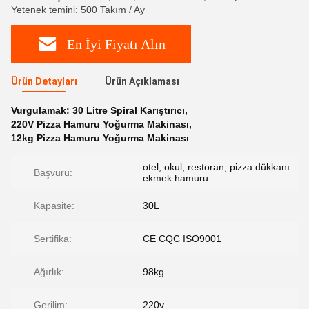
Yetenek temini: 500 Takım / Ay
En İyi Fiyatı Alın
Ürün Detayları
Ürün Açıklaması
Vurgulamak:
30 Litre Spiral Karıştırıcı
,
220V Pizza Hamuru Yoğurma Makinası
,
12kg Pizza Hamuru Yoğurma Makinası
otel, okul, restoran, pizza dükkanı
Başvuru:
ekmek hamuru
Kapasite:
30L
Sertifika:
CE CQC ISO9001
Ağırlık:
98kg
Gerilim:
220v