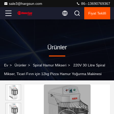
sale3@hargsun.com
86--13690769367
Fiyat Teklifi
Ürünler
Ev
>
Ürünler
>
Spiral Hamur Mikseri
>
220V 30 Litre Spiral
Mikser, Ticari Fırın için 12kg Pizza Hamur Yoğurma Makinesi