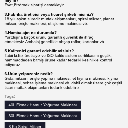
miyim?
Evet,
örnek siparişi destekleyin
Biz
3.
Fabrika üreticisi veya ticaret şirketi misiniz?
18 yılı aşkın süredir mutfak ekipmanları, spiral mikser, planet
mikser, erişte makinesi, et işleme makinesi vb.
4.
H
ambalajın ne durumda?
Yurtdışına birçok ürünü garantili güvenlik ile ihraç
etmekteyiz.Ambalaj genellikle ahşap raflar, kartonlar vb.
5.
Kalitenizi garanti edebilir misiniz?
Tabii ki.Biz üreticiyiz ve ISO kalite sistem sertifikasını geçtik,
hammaddeden bitmiş ürüne kadar tedariki kesinlikle kontrol
ediyoruz.
6.
Ürün yelpazeniz nedir?
Gıda mikseri, erişte yapma makinesi, et kıyma makinesi, kıyma
makinesi, sebze işleme makinesi vb. dahil olmak üzere çok çeşitli
ticari mutfak ekipmanları tedarik edebiliriz.
Tags:
40L Ekmek Hamur Yoğurma Makinası
30L Ekmek Hamur Yoğurma Makinası
8 Kg Spiral Mikser