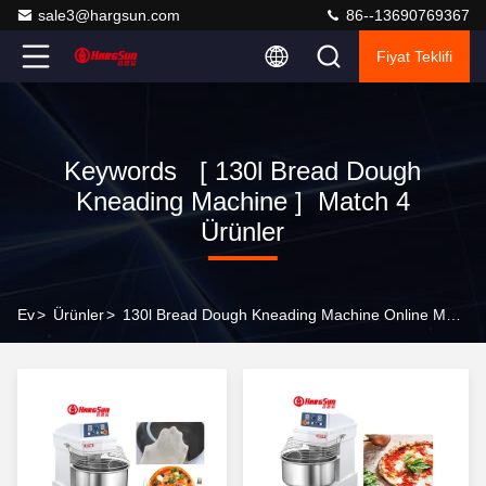
sale3@hargsun.com
86--13690769367
Fiyat Teklifi
Keywords [ 130l Bread Dough
Kneading Machine ] Match 4
Ürünler
Ev
>
Ürünler
>
130l Bread Dough Kneading Machine Online Manufacturer