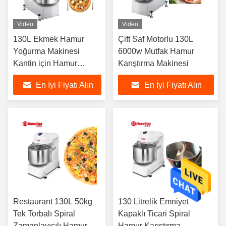
Video
Video
130L Ekmek Hamur
Çift Saf Motorlu 130L
Yoğurma Makinesi
6000w Mutfak Hamur
Kantin için Hamur
Karıştırma Makinesi
Karıştırma Ekipmanları
En İyi Fiyatı Alın
En İyi Fiyatı Alın
Restaurant 130L 50kg
130 Litrelik Emniyet
Tek Torbalı Spiral
Kapaklı Ticari Spiral
Zamanlayıcılı Hamur
Hamur Karıştırma