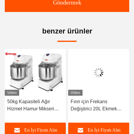
Göndermek
benzer ürünler
Video
Video
50kg Kapasiteli Ağır
Fırın için Frekans
Hizmet Hamur Mikseri
Değiştirici 20L Ekmek
Zamanlayıcılı Güçlü Güç
Hamur Karıştırma
Endüstriyel Spiral Mikser
Makinesi Hamur Yoğurma
En İyi Fiyatı Alın
En İyi Fiyatı Alın
Ekipmanları