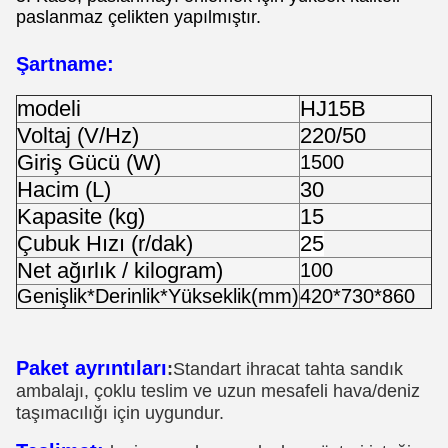
paslanmaz çelikten yapılmıştır.
Şartname:
modeli
HJ15B
Voltaj (V/Hz)
220/50
Giriş Gücü (W)
1500
Hacim (L)
30
Kapasite (kg)
15
Çubuk Hızı (r/dak)
25
Net ağırlık / kilogram)
100
Genişlik*Derinlik*Yükseklik(mm)
420*730*860
Paket ayrıntıları
:
Standart ihracat tahta sandık
ambalajı, çoklu teslim ve uzun mesafeli hava/deniz
taşımacılığı için uygundur.