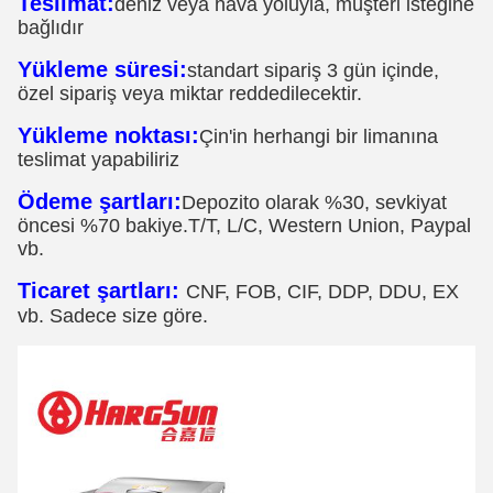
Teslimat:
deniz veya hava yoluyla, müşteri isteğine
bağlıdır
Yükleme süresi:
standart sipariş 3 gün içinde,
özel sipariş veya miktar reddedilecektir.
Yükleme noktası:
Çin'in herhangi bir limanına
teslimat yapabiliriz
Ödeme şartları:
Depozito olarak %30, sevkiyat
öncesi %70 bakiye.T/T, L/C, Western Union, Paypal
vb.
Ticaret şartları:
CNF, FOB, CIF, DDP, DDU, EX
vb. Sadece size göre.