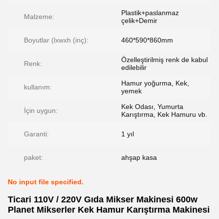
Plastik+paslanmaz
Malzeme:
çelik+Demir
Boyutlar (lxwxh (inç):
460*590*860mm
Özelleştirilmiş renk de kabul
Renk:
edilebilir
Hamur yoğurma, Kek,
kullanım:
yemek
Kek Odası, Yumurta
İçin uygun:
Karıştırma, Kek Hamuru vb.
Garanti:
1 yıl
paket:
ahşap kasa
No input file specified.
Ticari 110V / 220V Gıda Mikser Makinesi 600w
Planet Mikserler Kek Hamur Karıştırma Makinesi