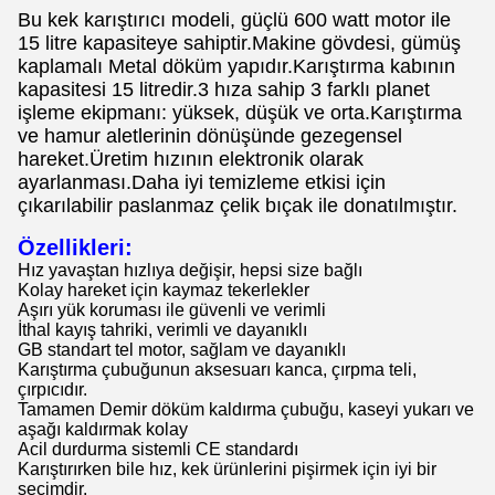
Bu kek karıştırıcı modeli, güçlü 600 watt motor ile
15 litre kapasiteye sahiptir.Makine gövdesi, gümüş
kaplamalı Metal döküm yapıdır.Karıştırma kabının
kapasitesi 15 litredir.3 hıza sahip 3 farklı planet
işleme ekipmanı: yüksek, düşük ve orta.Karıştırma
ve hamur aletlerinin dönüşünde gezegensel
hareket.Üretim hızının elektronik olarak
ayarlanması.Daha iyi temizleme etkisi için
çıkarılabilir paslanmaz çelik bıçak ile donatılmıştır.
Özellikleri:
Hız yavaştan hızlıya değişir, hepsi size bağlı
Kolay hareket için kaymaz tekerlekler
Aşırı yük koruması ile güvenli ve verimli
İthal kayış tahriki, verimli ve dayanıklı
GB standart tel motor, sağlam ve dayanıklı
Karıştırma çubuğunun aksesuarı kanca, çırpma teli,
çırpıcıdır.
Tamamen Demir döküm kaldırma çubuğu, kaseyi yukarı ve
aşağı kaldırmak kolay
Acil durdurma sistemli CE standardı
Karıştırırken bile hız, kek ürünlerini pişirmek için iyi bir
seçimdir.