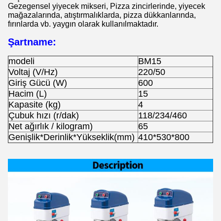
Gezegensel yiyecek mikseri, Pizza zincirlerinde, yiyecek
mağazalarında, atıştırmalıklarda, pizza dükkanlarında,
fırınlarda vb. yaygın olarak kullanılmaktadır.
Şartname:
modeli
BM15
Voltaj (V/Hz)
220/50
Giriş Gücü (W)
600
Hacim (L)
15
Kapasite (kg)
4
Çubuk hızı (r/dak)
118/234/460
Net ağırlık / kilogram)
65
Genişlik*Derinlik*Yükseklik(mm)
410*530*800