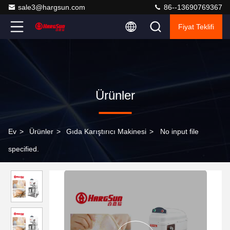
sale3@hargsun.com
86--13690769367
Fiyat Teklifi
Ürünler
Ev
>
Ürünler
>
Gıda Karıştırıcı Makinesi
>
No input file
specified.