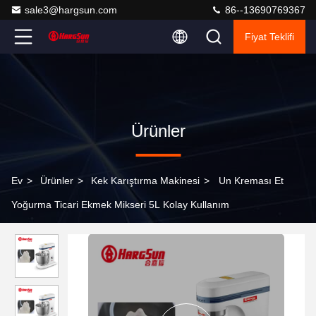
sale3@hargsun.com
86--13690769367
Fiyat Teklifi
Ürünler
Ev
>
Ürünler
>
Kek Karıştırma Makinesi
>
Un Kreması Et
Yoğurma Ticari Ekmek Mikseri 5L Kolay Kullanım