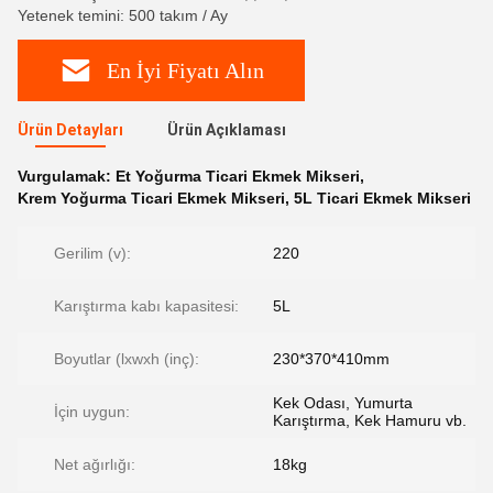
Yetenek temini: 500 takım / Ay
En İyi Fiyatı Alın
Ürün Detayları
Ürün Açıklaması
Vurgulamak:
Et Yoğurma Ticari Ekmek Mikseri
,
Krem Yoğurma Ticari Ekmek Mikseri
,
5L Ticari Ekmek Mikseri
Gerilim (v):
220
Karıştırma kabı kapasitesi:
5L
Boyutlar (lxwxh (inç):
230*370*410mm
Kek Odası, Yumurta
İçin uygun:
Karıştırma, Kek Hamuru vb.
Net ağırlığı:
18kg