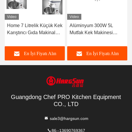
Video
Video
Home 7 Litrelik Küçük Kek
Alüminyum 300W 5L
Karıştırıcı Gıda Makinaları
Mutfak Kek Makinesi
İçin
Karıştırıcı
En İyi Fiyatı Alın
En İyi Fiyatı Alın
Guangdong Chef PRO Kitchen Equipment
CO., LTD
sale3@hargsun.com
86--13690769367