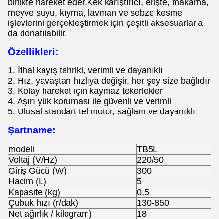
birlikte hareket eder.Kek karıştırıcı, erişte, makarna,
meyve suyu, kıyma, lavman ve sebze kesme
işlevlerini gerçekleştirmek için çeşitli aksesuarlarla
da donatılabilir.
Özellikleri:
1. İthal kayış tahriki, verimli ve dayanıklı
2. Hız, yavaştan hızlıya değişir, her şey size bağlıdır
3. Kolay hareket için kaymaz tekerlekler
4. Aşırı yük koruması ile güvenli ve verimli
5. Ulusal standart tel motor, sağlam ve dayanıklı
Şartname:
modeli
TB5L
Voltaj (V/Hz)
220/50
Giriş Gücü (W)
300
Hacim (L)
5
Kapasite (kg)
0,5
Çubuk hızı (r/dak)
130-850
Net ağırlık / kilogram)
18