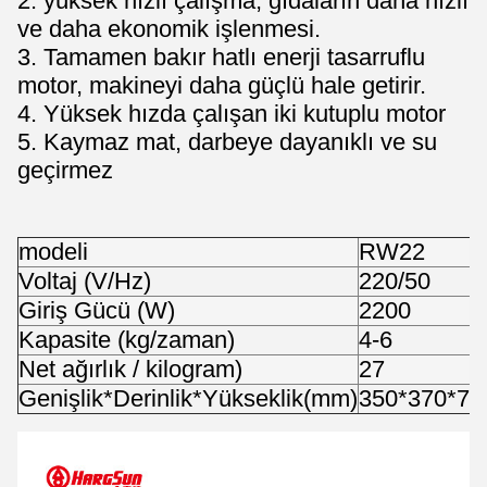
2.
yüksek hızlı çalışma, gıdaların daha hızlı 
ve daha ekonomik işlenmesi.
3.
Tamamen bakır hatlı enerji tasarruflu 
motor, makineyi daha güçlü hale getirir.
4. Yüksek hızda çalışan iki kutuplu motor
5. Kaymaz mat, darbeye dayanıklı ve su
geçirmez
modeli
RW22
Voltaj (V/Hz)
220/50
Giriş Gücü (W)
2200
Kapasite (kg/zaman)
4-6
Net ağırlık / kilogram)
27
Genişlik*Derinlik*Yükseklik(mm)
350*370*79