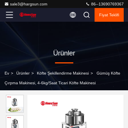
sale3@hargsun.com
86--13690769367
Fiyat Teklifi
Ürünler
Ev
>
Ürünler
>
Köfte Şekillendirme Makinesi
>
Gümüş Köfte
Çırpma Makinesi, 4-6kg/Saat Ticari Köfte Makinesi