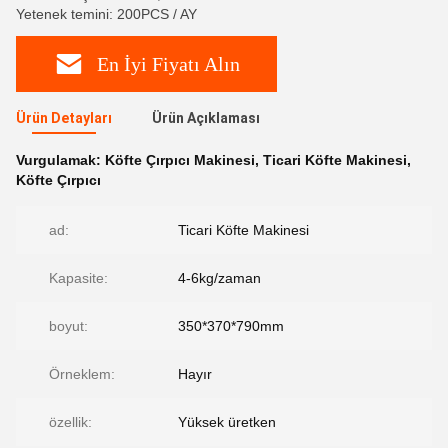
Yetenek temini: 200PCS / AY
En İyi Fiyatı Alın
Ürün Detayları
Ürün Açıklaması
Vurgulamak:
Köfte Çırpıcı Makinesi
,
Ticari Köfte Makinesi
,
Köfte Çırpıcı
ad:
Ticari Köfte Makinesi
Kapasite:
4-6kg/zaman
boyut:
350*370*790mm
Örneklem:
Hayır
özellik:
Yüksek üretken