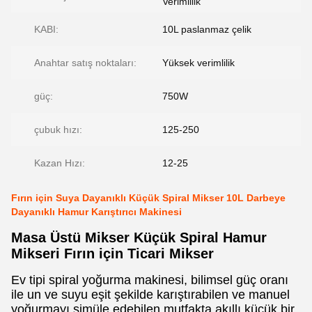
Verimlilik
KABI:
10L paslanmaz çelik
Anahtar satış noktaları:
Yüksek verimlilik
güç:
750W
çubuk hızı:
125-250
Kazan Hızı:
12-25
Fırın için Suya Dayanıklı Küçük Spiral Mikser 10L Darbeye
Dayanıklı Hamur Karıştırıcı Makinesi
Masa Üstü Mikser Küçük Spiral Hamur
Mikseri Fırın için Ticari Mikser
Ev tipi spiral yoğurma makinesi, bilimsel güç oranı
ile un ve suyu eşit şekilde karıştırabilen ve manuel
yoğurmayı simüle edebilen mutfakta akıllı küçük bir