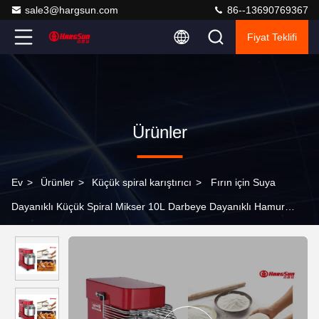
sale3@hargsun.com
86--13690769367
Fiyat Teklifi
Ürünler
Ev
>
Ürünler
>
Küçük spiral karıştırıcı
>
Fırın için Suya
Dayanıklı Küçük Spiral Mikser 10L Darbeye Dayanıklı Hamur
Karıştırıcı Makinesi