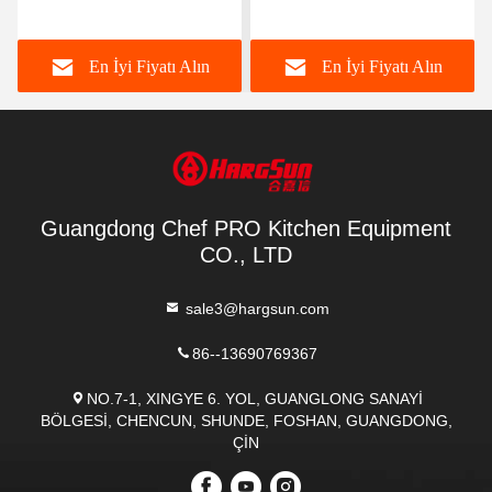
Un Karıştırma Hamur
Hamur Yapma Makinesi
Karıştırma Makinesi
3kg
En İyi Fiyatı Alın
En İyi Fiyatı Alın
Guangdong Chef PRO Kitchen Equipment
CO., LTD
sale3@hargsun.com
86--13690769367
NO.7-1, XINGYE 6. YOL, GUANGLONG SANAYİ
BÖLGESİ, CHENCUN, SHUNDE, FOSHAN, GUANGDONG,
ÇİN