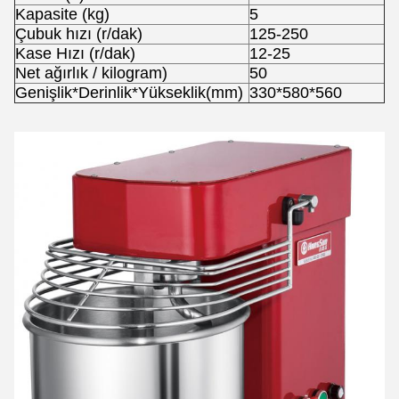
Kapasite (kg)
5
Çubuk hızı (r/dak)
125-250
Kase Hızı (r/dak)
12-25
Net ağırlık / kilogram)
50
Genişlik*Derinlik*Yükseklik(mm)
330*580*560