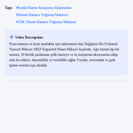
Tags:
#
Kantin Hamur Karıştırma Ekipmanları
#
Ekmek Hamuru Yoğurma Makinesi
#
130L Ekmek Hamuru Yoğurma Makinesi
Video Description:
Pizza hamuru ve ticari mutfaklar için mükemmel olan Değişken Hız Frekanslı
Yiyecek Mikseri 10QT Kapasiteli Planet Mikser'i keşfedin. Ağır hizmet tipi bir
motora, 10 litrelik paslanmaz çelik hazneye ve üç karıştırma aksesuarına sahip
olan bu mikser, dayanıklılık ve verimlilik sağlar. Fırınlar, restoranlar ve gıda
işleme tesisleri için idealdir.